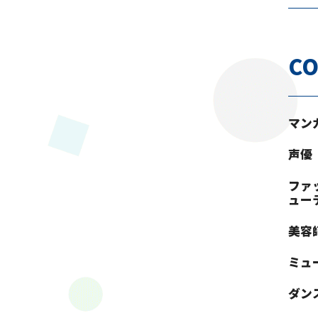
CO
マン
声優
ファ
ュー
美容
ミュ
ダン