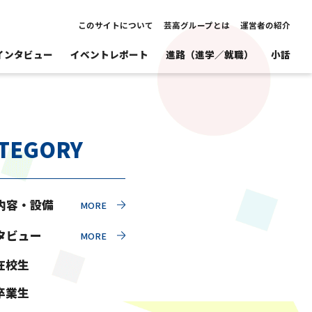
このサイトについて
芸高グループとは
運営者の紹介
インタビュー
イベントレポート
進路（進学／就職）
小話
TEGORY
内容・設備
タビュー
在校生
卒業生