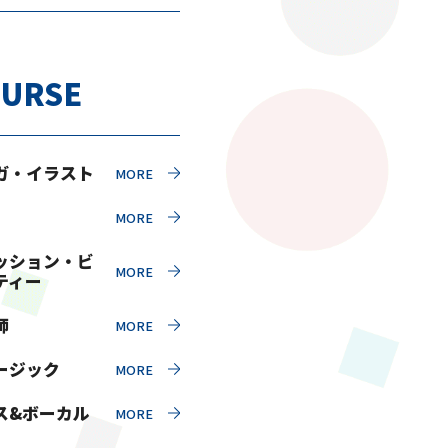
URSE
ガ・イラスト
ッション・ビ
ティー
師
ージック
ス&ボーカル