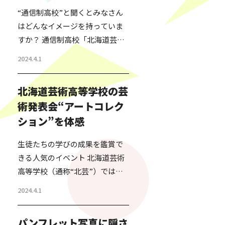
“通信制高校”と聞くとみなさん
はどんなイメージを持っていま
すか？ 通信制高校「北海道芸術
高等学校」通称“北芸”の名前を
2024.4.1
私が知ったのは、今からちょう
ど20年くらい前のこと。 北海道
北海道芸術高等学校の芸
で高校の資格が取れる学校の特
術発表会“アートコレク
区ができるということで、その
ション”を体感
特区を活用して、北海道芸術高
等学校が設立されたばかりの時
生徒たちの学びの成果を鑑賞で
だった。 その話を人づてに聞い
きる人気のイベント 北海道芸術
た私は、単に高卒の資格を欲し
高等学校（通称“北芸”）では、
い人が通信制で簡単に資格を取
全国に6校あるサテライトキャン
得する仕組みで、日本の過…
2024.4.1
パスごとに、アートコレクショ
ンといういわゆる生徒の発表会
パンフレット写真に隠さ