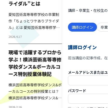
ライダル”とは
講師・卒業生・在校生の
愛知芸術高等専修学校の卒業制
作「ちょっとワケありブライダ
講師ログイン
卒業
ル」とは 愛知芸術高等専修学校
のファッション・ビューティー
2026.4.17
コースで行われた卒業制作「ち
講師ログイン
ょっとワケありブライダル」
現場で活躍するプロから
は、事情があって結婚式を挙げ
担当講座の記事作成、在
学ぶ！横浜芸術高等専修
られなかった夫婦に向けて、高
学校ダンス&ボーカルコ
校生が本物の結婚式をプロデュ
メールアドレスまたはユ
ースする実践型プロジェクトで
ース特別授業体験記
す。参加するのは、ファッショ
横浜芸術高等専修学校ダンス&ボ
ンや美容を学ぶ3年生たち。ヘア
パスワード
ーカルコースの特別授業とは？
メイクや衣装の一部、演出、進
横浜芸術高等専修学校ダンス&ボ
行に至るまで、結婚式のすべて
ーカルコースでは、日々の授業
を生徒…
2026.2.16