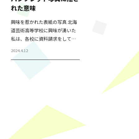
を毎年行っている。 生徒・保護
れた意味
者・これから受験を考えている
方・生徒の母校の先生など、幅
興味を惹かれた表紙の写真 北海
広い方が生徒の様子を見に来ら
道芸術高等学校に興味が湧いた
れる発表会である。2,000人ほど
私は、各校に資料請求をしてみ
収容できるホールが、毎年満員
た。 すぐに送られてきたパンフ
になる人気のイベントだ。 その
2024.4.12
レットをパラパラと見た時、表
発表会の成果を見れば…
紙の写真がとても印象に残っ
た。ポーズを取った生徒たち。
自信を持った前向きな表情に見
受けられる。 また、裏表紙に
は、学校の経営者たちの集合写
真が掲載されていた。足を組ん
でる方もいて、それが少し気に
なったが、パンフレットをひと
通り読み終えた。 後日、職員の