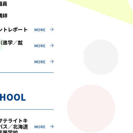
職員
講師
ントレポート
（進学／就
CHOOL
サテライトキ
パス／北海道
高等学校