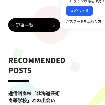
ログイン状態を保持す
に加えて、現場で活躍するプロ
ダンサーを招いた特別授業が行
ログインする
われています。第一線で経験を
パスワードを忘れた方
積んできた講師から直接指導を
記事一覧
受けられるこの機会は生徒たち
にとって、技術面だけでなく、
表現力や意識の面でも大きな学
びとなっています。今回参加し
た特別授業では、プロならでは
RECOMMENDED
の視点でダンス…
POSTS
通信制高校「北海道芸術
高等学校」との出会い