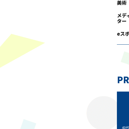
美術
メデ
ター
eス
PR
40