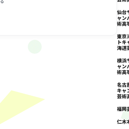
る
仙台
ャン
術高
東京
トキ
海道
横浜
ャン
術高
名古
キャ
芸術
福岡
仁木