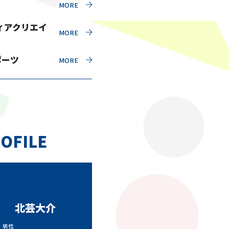
ィアクリエイ
ポーツ
OFILE
北芸大介
代 男性