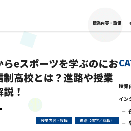
授業内容・設備
からeスポーツを学ぶのにお
CA
信制高校とは？進路や授業
授業
解説！
イン
授業内容・設備
進路（進学／就職）