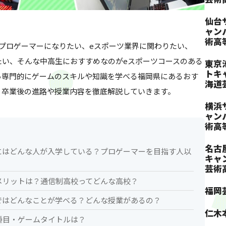
仙台
ャン
術高
プロゲーマーになりたい、eスポーツ業界に関わりたい、
たい、そんな中高生におすすめなのがeスポーツコースのある
東京
トキ
ら専門的にゲームのスキルや知識を学べる福岡県にあるおす
海道
、卒業後の進路や授業内容を徹底解説していきます。
横浜
ャン
術高
名古
にはどんな人が入学している？プロゲーマーを目指す人以
キャ
芸術
メリットは？通信制高校ってどんな高校？
福岡
ではどんなことが学べる？どんな授業があるの？
仁木
種目・ゲームタイトルは？