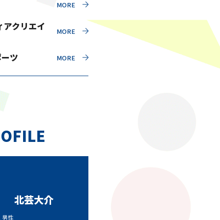
ィアクリエイ
ポーツ
OFILE
北芸大介
代 男性