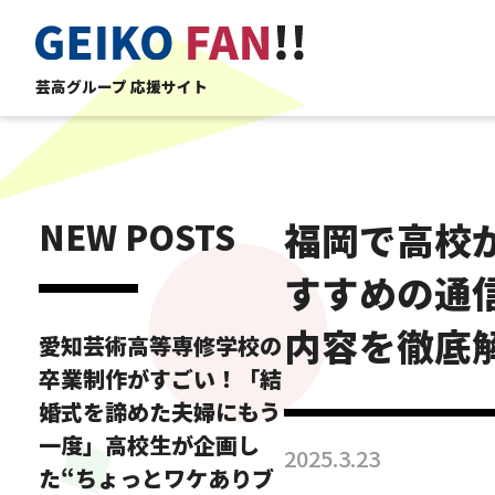
芸高グループ 応援サイト
NEW POSTS
福岡で高校
すすめの通
内容を徹底
愛知芸術高等専修学校の
卒業制作がすごい！「結
婚式を諦めた夫婦にもう
一度」高校生が企画し
2025.3.23
た“ちょっとワケありブ