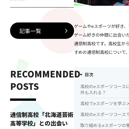
徒インタビュー 中学生・保護者
に伝えたい横浜芸術高等専修学
校ダンス&ボーカルコースの魅力
ゲームやeスポーツが好き、
「芸高グループ」とは 横浜芸術
記事一覧
高等専修学校ダンス&ボーカルコ
ゲーム好きの仲間に出会い
ースの特別授業とは？ 横浜芸術
通信制高校です。高校生か
高等専修学校ダンス&ボーカルコ
すめの通信制高校について
ースでは、日々の授業に加え
て、…
RECOMMENDED
目次
POSTS
高校のeスポーツコース
外も入れる？
高校でeスポーツを学ぶ
通信制高校「北海道芸術
高校のeスポーツコース
高等学校」との出会い
取り組めるeスポーツの