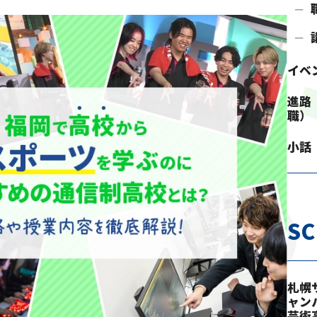
イベ
進路
職）
小話
S
札幌
ャン
芸術