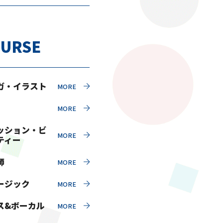
URSE
ガ・イラスト
ッション・ビ
ティー
師
ージック
ス&ボーカル