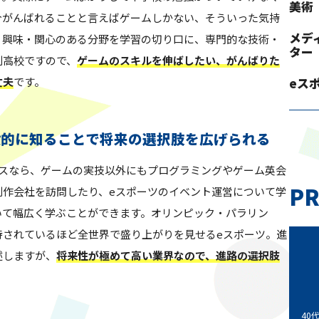
美術
今がんばれることと言えばゲームしかない、そういった気持
メデ
。興味・関心のある分野を学習の切り口に、専門的な技術・
ター
制高校ですので、
ゲームのスキルを伸ばしたい、がんばりた
丈夫
です。
eス
般的に知ることで将来の選択肢を広げられる
ースなら、ゲームの実技以外にもプログラミングやゲーム英会
PR
制作会社を訪問したり、eスポーツのイベント運営について学
いて幅広く学ぶことができます。オリンピック・パラリン
待されているほど全世界で盛り上がりを見せるeスポーツ。進
述しますが、
将来性が極めて高い業界なので、進路の選択肢
40