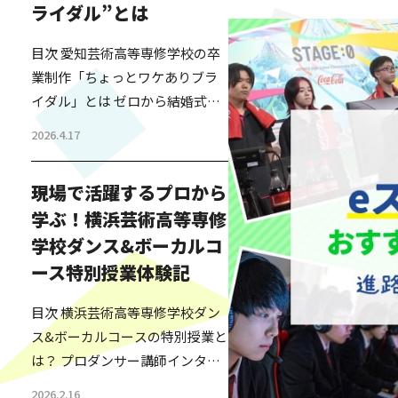
ライダル”とは
目次 愛知芸術高等専修学校の卒
業制作「ちょっとワケありブラ
イダル」とは ゼロから結婚式を
つくる－高校生たちの挑戦 「や
2026.4.17
ってよかった」卒業生が語るリ
アルな学びと成長 人の人生に寄
現場で活躍するプロから
り添う学びとは？先生から見た
学ぶ！横浜芸術高等専修
教育の価値 “誰かのために本気に
学校ダンス&ボーカルコ
なる”卒業制作が教えてくれるこ
と 「芸高グループ」とは 愛知芸
ース特別授業体験記
術高等専修学校の卒業制作「ち
目次 横浜芸術高等専修学校ダン
ょっとワケありブライダル」と
ス&ボーカルコースの特別授業と
は 愛知芸術高等専修学校のファ
は？ プロダンサー講師インタビ
ッション・ビュー…
ュー ダンス&ボーカルコース生
2026.2.16