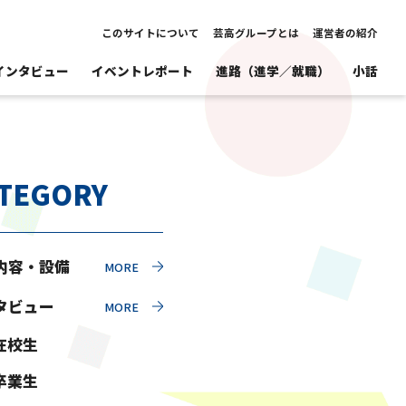
このサイトについて
芸高グループとは
運営者の紹介
インタビュー
イベントレポート
進路（進学／就職）
小話
TEGORY
内容・設備
タビュー
在校生
卒業生