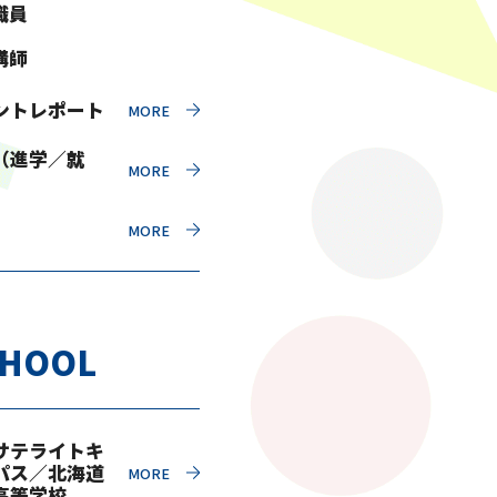
職員
講師
ントレポート
（進学／就
CHOOL
サテライトキ
パス／北海道
高等学校