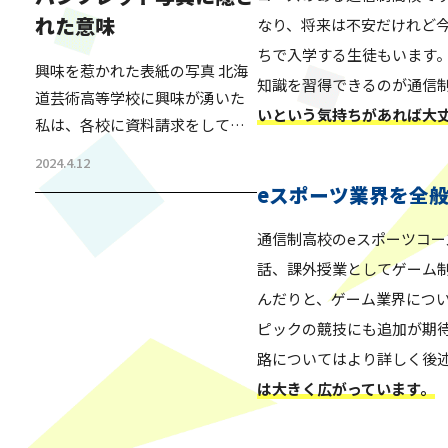
を毎年行っている。 生徒・保護
れた意味
なり、将来は不安だけれど
者・これから受験を考えている
ちで入学する生徒もいます
方・生徒の母校の先生など、幅
興味を惹かれた表紙の写真 北海
広い方が生徒の様子を見に来ら
知識を習得できるのが通信
道芸術高等学校に興味が湧いた
れる発表会である。2,000人ほど
いという気持ちがあれば大
私は、各校に資料請求をしてみ
収容できるホールが、毎年満員
た。 すぐに送られてきたパンフ
になる人気のイベントだ。 その
2024.4.12
レットをパラパラと見た時、表
発表会の成果を見れば…
eスポーツ業界を全
紙の写真がとても印象に残っ
た。ポーズを取った生徒たち。
通信制高校のeスポーツコ
自信を持った前向きな表情に見
話、課外授業としてゲーム
受けられる。 また、裏表紙に
んだりと、ゲーム業界につ
は、学校の経営者たちの集合写
ピックの競技にも追加が期
真が掲載されていた。足を組ん
路についてはより詳しく後
でる方もいて、それが少し気に
は大きく広がっています。
なったが、パンフレットをひと
通り読み終えた。 後日、職員の