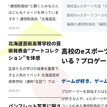
高校生eスポーツ大会「S
“通信制高校”と聞くとみなさん
はどんなイメージを持っていま
高校のeスポーツコース
すか？ 通信制高校「北海道芸術
福岡の通信制高校「福岡
高等学校」通称“北芸”の名前を
2024.4.1
私が知ったのは、今からちょう
ど20年くらい前のこと。 北海道
北海道芸術高等学校の芸
で高校の資格が取れる学校の特
高校のeスポー
術発表会“アートコレク
区ができるということで、その
ション”を体感
特区を活用して、北海道芸術高
いる？プロゲー
等学校が設立されたばかりの時
生徒たちの学びの成果を鑑賞で
だった。 その話を人づてに聞い
きる人気のイベント 北海道芸術
た私は、単に高卒の資格を欲し
ゲームが好き、ゲー
高等学校（通称“北芸”）では、
い人が通信制で簡単に資格を取
全国に6校あるサテライトキャン
得する仕組みで、日本の過…
2024.4.1
プロゲーマーを目指す人は
パスごとに、アートコレクショ
が好きな人や、eスポーツや
ンといういわゆる生徒の発表会
パンフレット写真に隠さ
コースのある通信制高校で