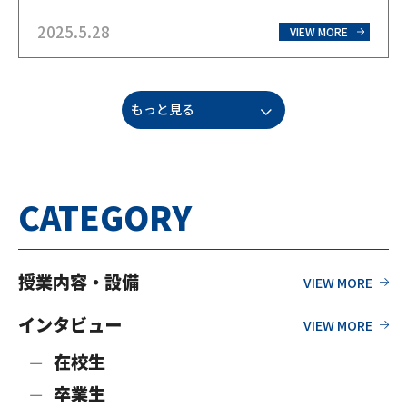
コンやタブレットなどを使用し、いつでもどこ
2025.5.28
でも自分のペースで学習を進めることができる
VIEW MORE
ため、全日制・定時制とは異なる学習方法と
なっています。 全日…
もっと見る
CATEGORY
授業内容・設備
インタビュー
在校生
卒業生