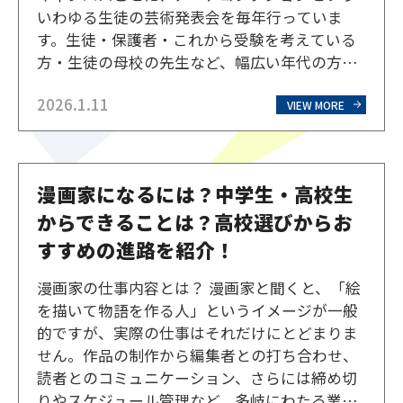
いわゆる生徒の芸術発表会を毎年行っていま
す。生徒・保護者・これから受験を考えている
方・生徒の母校の先生など、幅広い年代の方々
が生徒の様子を見に来られる発表会で、北海道
2026.1.11
芸術高等学校の中でも人気のイベントです。北
VIEW MORE
海道芸術高等学校の芸術発表会は、通信制高校
ならではの特徴がありま…
漫画家になるには？中学生・高校生
からできることは？高校選びからお
すすめの進路を紹介！
漫画家の仕事内容とは？ 漫画家と聞くと、「絵
を描いて物語を作る人」というイメージが一般
的ですが、実際の仕事はそれだけにとどまりま
せん。作品の制作から編集者との打ち合わせ、
読者とのコミュニケーション、さらには締め切
りやスケジュール管理など、多岐にわたる業務