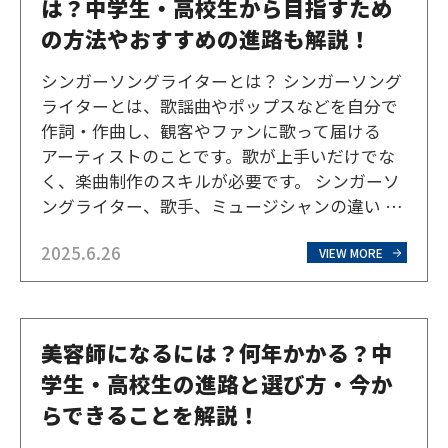
は？中学生・高校生から目指すため
の方法やおすすめの進路も解説！
シンガーソングライターとは？ シンガーソング
ライターとは、歌謡曲やポップスなどを自分で
作詞・作曲し、観客やファンに歌って届ける
アーティストのことです。歌が上手いだけでな
く、楽曲制作のスキルが必要です。 シンガーソ
ングライター、歌手、ミュージシャンの違い ま
ずは歌手やミュージシャンとの違いを見ていき
2025.6.26
ましょう。 シンガーソングライター 自分で作
VIEW MORE
詞・作曲した楽曲を自ら歌い、歌詞や曲の中に
自分の世界観を表…
美容師になるには？何年かかる？中
学生・高校生の進路と選び方・今か
らできることを解説！