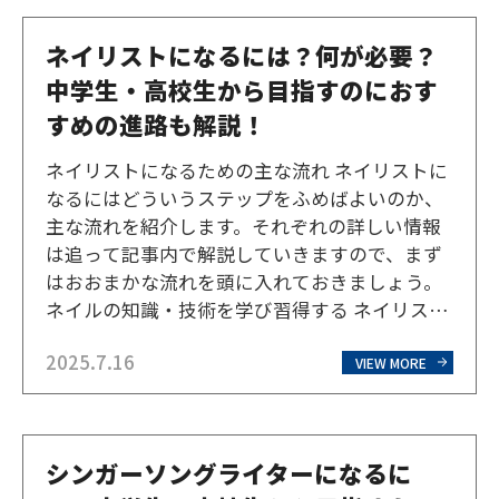
ス、マンガ・イラ…
ネイリストになるには？何が必要？
中学生・高校生から目指すのにおす
すめの進路も解説！
ネイリストになるための主な流れ ネイリストに
なるにはどういうステップをふめばよいのか、
主な流れを紹介します。それぞれの詳しい情報
は追って記事内で解説していきますので、まず
はおおまかな流れを頭に入れておきましょう。
ネイルの知識・技術を学び習得する ネイリスト
になるためには、ネイルに関する専門的な知識
2025.7.16
や技術を習得する必要があります。ネイルケ
VIEW MORE
ア、ネイルアート、衛生管理など、幅広い知識
と技術が求められま…
シンガーソングライターになるに