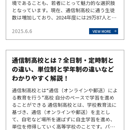
境であることも、若者にとって魅力的な選択肢
となっています。現在、通信制高校に通う生徒
数は増加しており、2024年度には29万87人とな
り、高校生の約11人に1人が通信制高校に通っ
2025.6.6
ている計算で、これは過去最高人数です。時代
VIEW MORE
に合わせた多様なニーズに対応した学校が増え
ていることも…
通信制高校とは？全日制・定時制と
の違い、単位制と学年制の違いなど
わかりやすく解説！
通信制高校とは“通信（オンラインや郵送）によ
る教育を行う”高校 自分のペースで学習を進め
ることができる 通信制高校とは、学校教育法に
基づき、通信（オンラインや郵送）を主とし
て、自宅など場所を選ばずに自主学習を進め、
単位を修得していく高等学校のことです。パソ