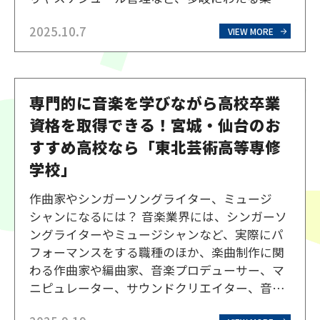
があります。ここでは、漫画家の仕事内容を詳
2025.10.7
しく解説していきます。 企画・ストーリー構成
VIEW MORE
漫画を描き始める前に必要なのが、物語の企画
です。どんなテー…
専門的に音楽を学びながら高校卒業
資格を取得できる！宮城・仙台のお
すすめ高校なら「東北芸術高等専修
学校」
作曲家やシンガーソングライター、ミュージ
シャンになるには？ 音楽業界には、シンガーソ
ングライターやミュージシャンなど、実際にパ
フォーマンスをする職種のほか、楽曲制作に関
わる作曲家や編曲家、音楽プロデューサー、マ
ニピュレーター、サウンドクリエイター、音楽
イベントに関わる音響やイベントスタッフな