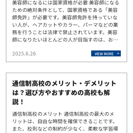
美容師になるには国家資格が必要 美容師になる
ための絶対条件として、国家資格である「美容
師免許」が必要です。美容師免許を持っていな
い人が、ヘアカットやカラー、パーマなどの業
務を行うことは法律で禁止されています。美容
師になりたいほとんどの人が目指すのは、お客
様のヘアカットなどを行う「スタイリスト」で
2025.6.26
しょう。美容師免許は必須ですので、まずは免
VIEW MORE
許について解説していきます。 美容師免許を取
得するには？取得に…
通信制高校のメリット・デメリット
は？選び方やおすすめの高校も解
説！
通信制高校のメリット 通信制高校の最大のメ
リットは、自由な時間を確保できることです。
また、校則などの制約が少なく、柔軟な学習環