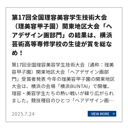
なのかを一つひとつ…
第17回全国理容美容学生技術大会
（理美容甲子園）関東地区大会「ヘ
アデザイン画部門」の結果は、横浜
芸術高等専修学校の生徒が賞を総な
め！
第17回全国理容美容学生技術大会（通称：理美
容甲子園）関東地区大会「ヘアデザイン画部
門」受賞者発表 今年の理美容甲子園の関東地区
大会は、横浜の会場「横浜BUNTAI」で開催。
理容・美容学生たちの熱い戦いが繰り広がられ
ました。競技種目のひとつ「ヘアデザイン画部
門」中学・高校生の部は、横浜芸術高等専修学
2025.7.24
校（通称：横芸）ではこれまで美容師コースの
VIEW MORE
生徒が取り組んでいましたが、今年は美術コー