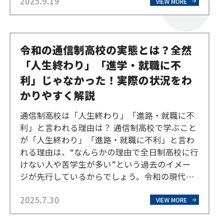
2025.9.19
ど、様々な職種があります。近年ボーカロイド
VIEW MORE
が流行っていることもあり、作曲家や編曲家な
どを憧れの職業に挙げる人…
令和の通信制高校の実態とは？全然
「人生終わり」「進学・就職に不
利」じゃなかった！実際の状況をわ
かりやすく解説
通信制高校は「人生終わり」「進路・就職に不
利」と言われる理由は？ 通信制高校で学ぶこと
が「人生終わり」「進路・就職に不利」と言わ
れる理由は、“なんらかの理由で全日制高校に行
けない人や苦学生が多い”という過去のイメー
ジが先行しているからでしょう。令和の現代で
は、オンライン学習の普及などにより、状況は
2025.7.30
大きく変わってきています。マイナスのイメー
VIEW MORE
ジを持つ理由はなぜなのか、また、実際はどう