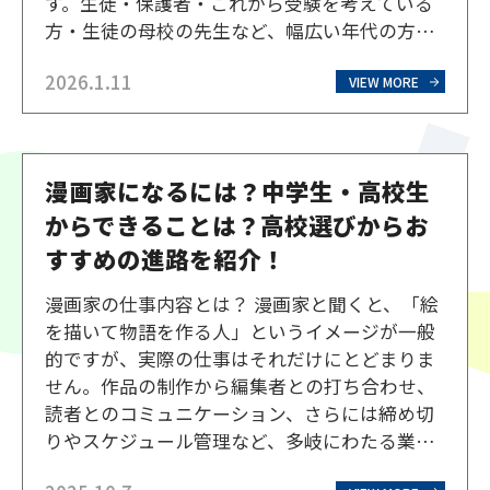
す。生徒・保護者・これから受験を考えている
方・生徒の母校の先生など、幅広い年代の方々
が生徒の様子を見に来られる発表会で、北海道
2026.1.11
芸術高等学校の中でも人気のイベントです。北
VIEW MORE
海道芸術高等学校の芸術発表会は、通信制高校
ならではの特徴がありま…
漫画家になるには？中学生・高校生
からできることは？高校選びからお
すすめの進路を紹介！
漫画家の仕事内容とは？ 漫画家と聞くと、「絵
を描いて物語を作る人」というイメージが一般
的ですが、実際の仕事はそれだけにとどまりま
せん。作品の制作から編集者との打ち合わせ、
読者とのコミュニケーション、さらには締め切
りやスケジュール管理など、多岐にわたる業務
があります。ここでは、漫画家の仕事内容を詳