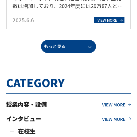
数は増加しており、2024年度には29万87人とな
り、高校生の約11人に1人が通信制高校に通っ
2025.6.6
ている計算で、これは過去最高人数です。時代
VIEW MORE
に合わせた多様なニーズに対応した学校が増え
ていることも…
もっと見る
CATEGORY
授業内容・設備
インタビュー
在校生