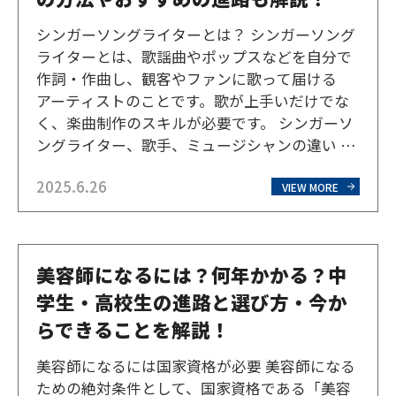
シンガーソングライターとは？ シンガーソング
ライターとは、歌謡曲やポップスなどを自分で
作詞・作曲し、観客やファンに歌って届ける
アーティストのことです。歌が上手いだけでな
く、楽曲制作のスキルが必要です。 シンガーソ
ングライター、歌手、ミュージシャンの違い ま
ずは歌手やミュージシャンとの違いを見ていき
2025.6.26
ましょう。 シンガーソングライター 自分で作
VIEW MORE
詞・作曲した楽曲を自ら歌い、歌詞や曲の中に
自分の世界観を表…
美容師になるには？何年かかる？中
学生・高校生の進路と選び方・今か
らできることを解説！
美容師になるには国家資格が必要 美容師になる
ための絶対条件として、国家資格である「美容