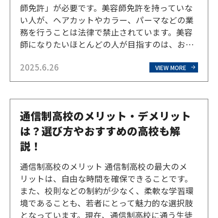
師免許」が必要です。美容師免許を持っていな
い人が、ヘアカットやカラー、パーマなどの業
務を行うことは法律で禁止されています。美容
師になりたいほとんどの人が目指すのは、お客
様のヘアカットなどを行う「スタイリスト」で
2025.6.26
しょう。美容師免許は必須ですので、まずは免
VIEW MORE
許について解説していきます。 美容師免許を取
得するには？取得に…
通信制高校のメリット・デメリット
は？選び方やおすすめの高校も解
説！
通信制高校のメリット 通信制高校の最大のメ
リットは、自由な時間を確保できることです。
また、校則などの制約が少なく、柔軟な学習環
境であることも、若者にとって魅力的な選択肢
となっています。現在、通信制高校に通う生徒