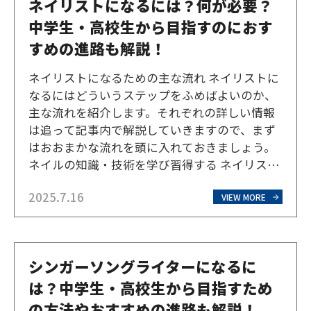
ネイリストになるには？何が必要？
中学生・高校生から目指すのにおす
すめの進路も解説！
ネイリストになるための主な流れ ネイリストに
なるにはどういうステップをふめばよいのか、
主な流れを紹介します。それぞれの詳しい情報
は追って記事内で解説していきますので、まず
はおおまかな流れを頭に入れておきましょう。
ネイルの知識・技術を学び習得する ネイリスト
になるためには、ネイルに関する専門的な知識
2025.7.16
や技術を習得する必要があります。ネイルケ
VIEW MORE
ア、ネイルアート、衛生管理など、幅広い知識
と技術が求められま…
シンガーソングライターになるに
は？中学生・高校生から目指すため
の方法やおすすめの進路も解説！