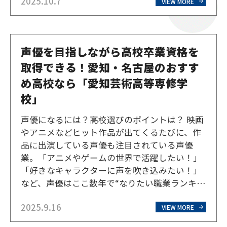
2025.10.7
しく解説していきます。 企画・ストーリー構成
VIEW MORE
漫画を描き始める前に必要なのが、物語の企画
です。どんなテー…
声優を目指しながら高校卒業資格を
取得できる！愛知・名古屋のおすす
め高校なら「愛知芸術高等専修学
校」
声優になるには？高校選びのポイントは？ 映画
やアニメなどヒット作品が出てくるたびに、作
品に出演している声優も注目されている声優
業。「アニメやゲームの世界で活躍したい！」
「好きなキャラクターに声を吹き込みたい！」
など、声優はここ数年で“なりたい職業ランキン
グ”の順位を着実に上げています。 そんな声優
2025.9.16
になるために、資格は必要ありません。声の表
VIEW MORE
現力や演技力で勝負する世界です。なお「声優