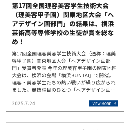
第17回全国理容美容学生技術大会
（理美容甲子園）関東地区大会「ヘ
アデザイン画部門」の結果は、横浜
芸術高等専修学校の生徒が賞を総な
め！
第17回全国理容美容学生技術大会（通称：理美
容甲子園）関東地区大会「ヘアデザイン画部
門」受賞者発表 今年の理美容甲子園の関東地区
大会は、横浜の会場「横浜BUNTAI」で開催。
理容・美容学生たちの熱い戦いが繰り広がられ
ました。競技種目のひとつ「ヘアデザイン画部
門」中学・高校生の部は、横浜芸術高等専修学
2025.7.24
校（通称：横芸）ではこれまで美容師コースの
VIEW MORE
生徒が取り組んでいましたが、今年は美術コー
ス、マンガ・イラ…