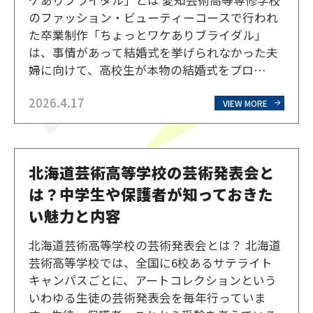
ケありブライダル」とは 愛知芸術高等専修学校
のファッション・ビューティーコースで行われ
た卒業制作「ちょっとワケありブライダル」
は、事情があって結婚式を挙げられなかった夫
婦に向けて、高校生が本物の結婚式をプロ
デュースする実践型プロジェクトです。参加す
2026.4.17
るのは、ファッションや美容を学ぶ3年生た
VIEW MORE
ち。ヘアメイクや衣装の一部、演出、進行に至
るまで、結婚式のすべてを生徒…
北海道芸術高等学校の芸術発表会と
は？中学生や保護者が知っておきた
い魅力と内容
北海道芸術高等学校の芸術発表会とは？ 北海道
芸術高等学校では、全国に6校あるサテライト
キャンパスごとに、アートコレクションという
いわゆる生徒の芸術発表会を毎年行っていま