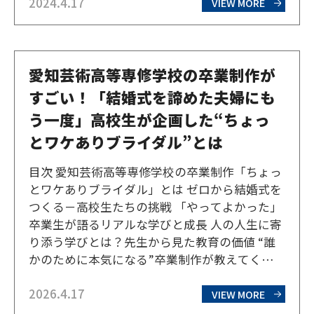
2024.4.17
仁木町の本校舎にて対面の授業が行われてい
VIEW MORE
る。北芸のスクーリングは、生徒たちが1週間
宿泊しな…
愛知芸術高等専修学校の卒業制作が
すごい！「結婚式を諦めた夫婦にも
う一度」高校生が企画した“ちょっ
とワケありブライダル”とは
目次 愛知芸術高等専修学校の卒業制作「ちょっ
とワケありブライダル」とは ゼロから結婚式を
つくる－高校生たちの挑戦 「やってよかった」
卒業生が語るリアルな学びと成長 人の人生に寄
り添う学びとは？先生から見た教育の価値 “誰
かのために本気になる”卒業制作が教えてくれ
ること 「芸高グループ」とは 愛知芸術高等専修
2026.4.17
学校の卒業制作「ちょっとワケありブライダ
VIEW MORE
ル」とは 愛知芸術高等専修学校のファッショ