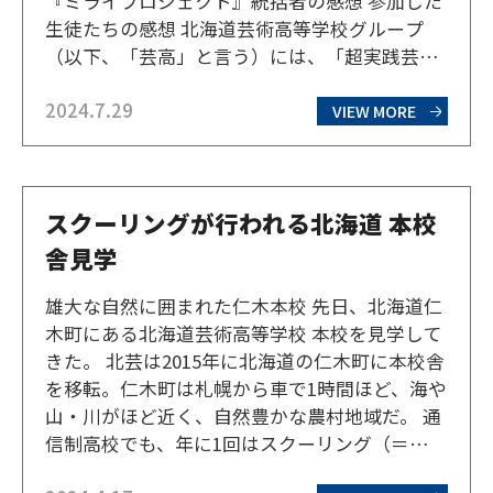
『ミライプロジェクト』統括者の感想 参加した
生徒たちの感想 北海道芸術高等学校グループ
（以下、「芸高」と言う）には、「超実践芸術
授業」がある。各企業・地域・団体とのコラボ
2024.7.29
レーションに参加したり、各種コンテストや大
VIEW MORE
会に積極的にチャレンジしたりと、非常に質の
高い芸術教育を行…
スクーリングが行われる北海道 本校
舎見学
雄大な自然に囲まれた仁木本校 先日、北海道仁
木町にある北海道芸術高等学校 本校を見学して
きた。 北芸は2015年に北海道の仁木町に本校舎
を移転。仁木町は札幌から車で1時間ほど、海や
山・川がほど近く、自然豊かな農村地域だ。 通
信制高校でも、年に1回はスクーリング（＝一定
期間学校に通って授業を受ける）があり、この