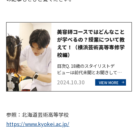
美容師コースではどんなこと
が学べるの？授業について教
えて！（横浜芸術高等専修学
校編）
目次Q. 18歳のスタイリストデ
ビューは前代未聞とお聞きしていま
す、今後の展望を教えてください。
2024.10.30
VIEW MORE
Q. どんな努力をして夢に近づいた
か教えてください。Q. それでは美
容師コースにどんな授業があるのか
教えてください。Q. 美容科目の授
業について簡単でよいので教えてく
参照：北海道芸術高等学校
ださい。Q. 解説ありがとうござい
https://www.kyokei.ac.jp/
ます、 横芸で学び1番身についたこ
とは何ですか？Q. 挑戦できる資
格、コンテストなどはありますか？