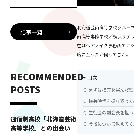
徒インタビュー 中学生・保護者
に伝えたい横浜芸術高等専修学
校ダンス&ボーカルコースの魅力
北海道芸術高等学校グループ
「芸高グループ」とは 横浜芸術
記事一覧
高等専修学校ダンス&ボーカルコ
術高等専修学校／横浜サテ
ースの特別授業とは？ 横浜芸術
在はヘアメイク事務所でア
高等専修学校ダンス&ボーカルコ
職に至ったか伺ってきた。
ースでは、日々の授業に加え
て、…
RECOMMENDED
目次
POSTS
Q. まずは横芸を選んだ
Q. 横芸時代を振り返っ
Q. 生徒会の副会長を担
通信制高校「北海道芸術
Q. 今後について教えて
高等学校」との出会い