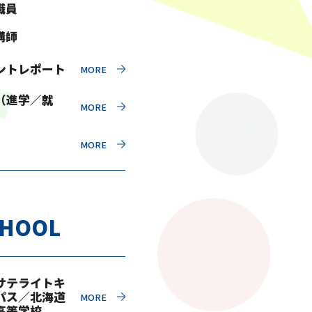
職員
講師
ントレポート
（進学／就
CHOOL
サテライトキ
パス／北海道
高等学校