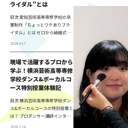
ライダル”とは
目次 愛知芸術高等専修学校の卒
業制作「ちょっとワケありブラ
イダル」とは ゼロから結婚式を
つくる－高校生たちの挑戦 「や
2026.4.17
ってよかった」卒業生が語るリ
アルな学びと成長 人の人生に寄
現場で活躍するプロから
り添う学びとは？先生から見た
学ぶ！横浜芸術高等専修
教育の価値 “誰かのために本気に
学校ダンス&ボーカルコ
なる”卒業制作が教えてくれるこ
と 「芸高グループ」とは 愛知芸
ース特別授業体験記
術高等専修学校の卒業制作「ち
目次 横浜芸術高等専修学校ダン
ょっとワケありブライダル」と
ス&ボーカルコースの特別授業と
は 愛知芸術高等専修学校のファ
は？ プロダンサー講師インタビ
ッション・ビュー…
ュー ダンス&ボーカルコース生
2026.2.16