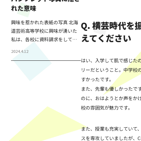
を毎年行っている。 生徒・保護
れた意味
者・これから受験を考えている
方・生徒の母校の先生など、幅
興味を惹かれた表紙の写真 北海
Q. 横芸時代
広い方が生徒の様子を見に来ら
道芸術高等学校に興味が湧いた
れる発表会である。2,000人ほど
えてください
私は、各校に資料請求をしてみ
収容できるホールが、毎年満員
た。 すぐに送られてきたパンフ
になる人気のイベントだ。 その
2024.4.12
レットをパラパラと見た時、表
発表会の成果を見れば…
はい、入学して肌で感じた
紙の写真がとても印象に残っ
リーだということ。中学校
た。ポーズを取った生徒たち。
すかったです。
自信を持った前向きな表情に見
また、先輩も優しかったで
受けられる。 また、裏表紙に
のに、おはようとか声をか
は、学校の経営者たちの集合写
真が掲載されていた。足を組ん
校の雰囲気が魅力です。
でる方もいて、それが少し気に
なったが、パンフレットをひと
また、授業も充実していて
通り読み終えた。 後日、職員の
スを専攻していましたが、Cit