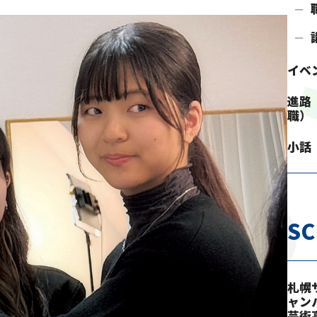
イベ
進路
職）
小話
S
札幌
ャン
芸術