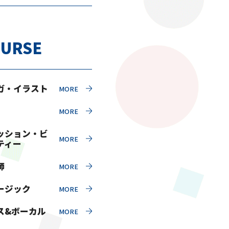
URSE
ガ・イラスト
ッション・ビ
ティー
師
ージック
ス&ボーカル