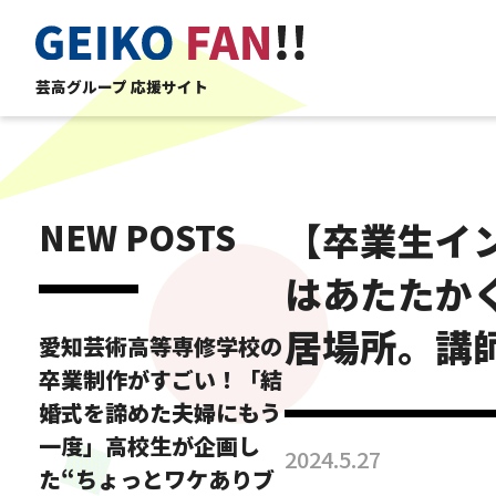
芸高グループ 応援サイト
NEW POSTS
【卒業生イ
はあたたか
居場所。講
愛知芸術高等専修学校の
卒業制作がすごい！「結
婚式を諦めた夫婦にもう
一度」高校生が企画し
2024.5.27
た“ちょっとワケありブ