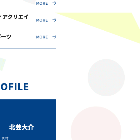
ィアクリエイ
ポーツ
OFILE
北芸大介
代 男性