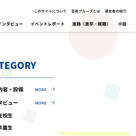
このサイトについて
芸高グループとは
運営者の紹介
インタビュー
イベントレポート
進路（進学／就職）
小話
TEGORY
内容・設備
タビュー
在校生
卒業生