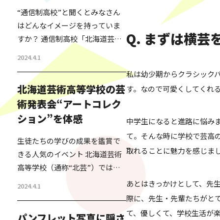
“通信制高校”と聞くとみなさん
はどんなイメージを持っていま
Q. まずは横
すか？ 通信制高校「北海道芸術
高等学校」通称“北芸”の名前を
2024.4.1
私が知ったのは、今からちょう
私は幼少期からクラシック
ど20年くらい前のこと。 北海道
北海道芸術高等学校の芸
す。なので可愛くしてくれ
で高校の資格が取れる学校の特
術発表会“アートコレク
区ができるということで、その
ション”を体感
特区を活用して、北海道芸術高
中学生になると進路に悩み
等学校が設立されたばかりの時
て。そんな時に学校で芸高
生徒たちの学びの成果を鑑賞で
だった。 その話を人づてに聞い
取れることに魅力を感じま
きる人気のイベント 北海道芸術
た私は、単に高卒の資格を欲し
高等学校（通称“北芸”）では、
い人が通信制で簡単に資格を取
全国に6校あるサテライトキャン
あとはきっかけとして、先生
得する仕組みで、日本の過…
2024.4.1
パスごとに、アートコレクショ
際に、先生・先輩たちがと
ンといういわゆる生徒の発表会
て、優しくて、学校生活が
パンフレット写真に隠さ