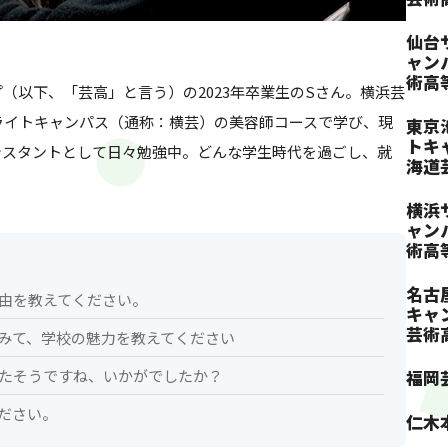
仙台
ャン
術高
（以下、「芸高」と言う）の2023年卒業生のSさん。横浜芸
ライトキャンパス（通称：横芸）の美容師コースで学び、現
東京
トキ
シスタントとして日々勉強中。どんな学生時代を過ごし、就
海道
横浜
ャン
術高
名古
理由を教えてください。
キャ
芸術
てみて、学校の魅力を教えてください
ったそうですね、いかがでしたか？
福岡
ください。
仁木