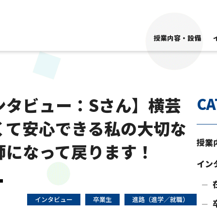
授業内容・設備
ンタビュー：Sさん】横芸
CA
くて安心できる私の大切な
授業
師になって戻ります！
イン
インタビュー
卒業生
進路（進学／就職）