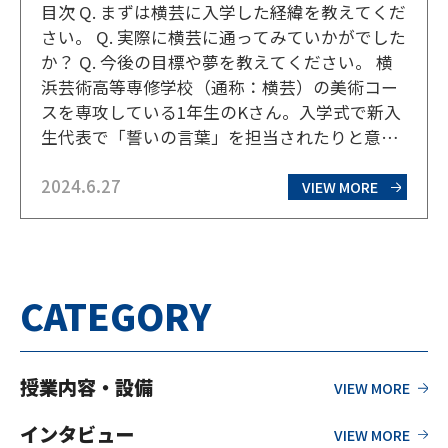
目次 Q. まずは横芸に入学した経緯を教えてくだ
さい。 Q. 実際に横芸に通ってみていかがでした
か？ Q. 今後の目標や夢を教えてください。 横
浜芸術高等専修学校（通称：横芸）の美術コー
スを専攻している1年生のKさん。入学式で新入
生代表で「誓いの言葉」を担当されたりと意欲
的なKさんにお話を伺ってきた。 Q. まずは横芸
2024.6.27
に入学した経緯を教えてください。 小さい頃か
VIEW MORE
ら絵を描くことが大好きで、いつも描い…
CATEGORY
授業内容・設備
インタビュー