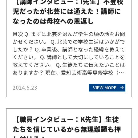
【講師インタビュー：I先生】不登校
児だったが北芸には通えた！講師に
なったのは母校への恩返し
目次 Q. まずは北芸を選んだ学生の頃の話をお聞
かせください。 Q. 北芸での学校生活はいかがで
したか？ Q. 卒業後、講師となった経緯を教えて
ください。 Q. 講師として大切にしていることを
教えてください。 Q. 生徒たちに伝えたいことは
ありますか？ 現在、愛知芸術高等専修学校（通
称：愛芸）でデジタルイラストの講師を務めて
2024.5.23
7年目のI先生。かつて北海道芸術高等学校（通
VIEW MORE
称：北芸）に通っていた卒業生だ…
【職員インタビュー：K先生】生徒
たちを信じているから無理難題も押