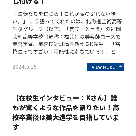
し付ける！
「生徒たちを信じる！これが私のぶれない想
い。」 こう語ってくれたのは、北海道芸術高等
学校グループ（以下、「芸高」と言う）の福岡
芸術高等学校（通称：福芸）の美容師コースで
美容実習、美容技術理論を教えるK先生。 「高
校生ってすごい！可能性に満ちている！」と、
K先生は言う。信じて任せることで生徒たちが
2024.5.19
自発的に努力し、期待以上のパフォーマンスを
VIEW MORE
発揮する姿を、目の当たりにしてきたからだ。
生まれ持った器用・不…
【在校生インタビュー：Kさん】誰
もが驚くような作品を創りたい！高
校卒業後は美大進学を目指していま
す