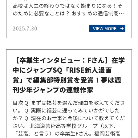
高校は人生の終わりではなく始まりになる！そ
のために必要なことは？ おすすめの通信制高校
「芸高グループ」 通信制高校は「人生終わり」
2025.7.30
「進路・就職に不利」と言われる理由は？ 通信
VIEW MORE
制高校で学ぶことが「人生終わり」「進路・就
職に不利…
【卒業生インタビュー：Fさん】在学
中にジャンプSQ「RISE新人漫画
賞」で編集部特別賞を受賞！夢は週
刊少年ジャンプの連載作家
目次 Q. まずは福芸を選んだ理由を教えてくださ
い。 Q. 実際に福芸に通ってみていかがでした
か？ Q. 現在のお仕事と今後について教えてくだ
さい。 北海道芸術高等学校グループ（以下、
「芸高」と言う）の卒業生Fさん。福岡芸術高