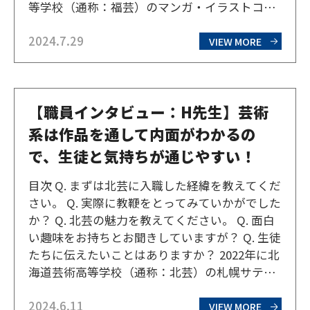
等学校（通称：福芸）のマンガ・イラストコー
スを専攻し、卒業後は漫画家のアシスタントと
2024.7.29
して活動。いつか週刊少年ジャンプの連載作家
VIEW MORE
になることを夢見て、多忙な日々を過ごすFさ
んにお…
【職員インタビュー：H先生】芸術
系は作品を通して内面がわかるの
で、生徒と気持ちが通じやすい！
目次 Q. まずは北芸に入職した経緯を教えてくだ
さい。 Q. 実際に教鞭をとってみていかがでした
か？ Q. 北芸の魅力を教えてください。 Q. 面白
い趣味をお持ちとお聞きしていますが？ Q. 生徒
たちに伝えたいことはありますか？ 2022年に北
海道芸術高等学校（通称：北芸）の札幌サテラ
イトキャンパスで勤務を開始し、現在は東京池
2024.6.11
袋サテライトキャンパスでマンガ・イラスト
VIEW MORE