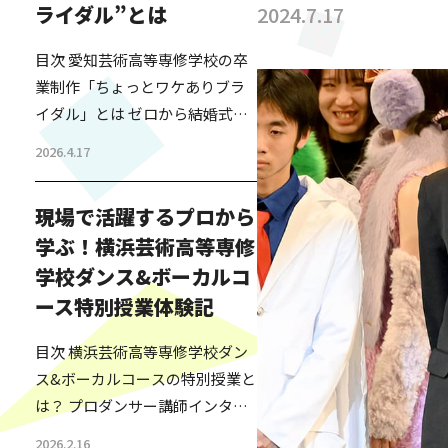
ライダル”とは
2024.7.17
目次 愛知芸術高等専修学校の卒
業制作「ちょっとワケありブラ
イダル」とは ゼロから結婚式を
つくる－高校生たちの挑戦 「や
2026.4.17
ってよかった」卒業生が語るリ
アルな学びと成長 人の人生に寄
現場で活躍するプロから
り添う学びとは？先生から見た
学ぶ！横浜芸術高等専修
教育の価値 “誰かのために本気に
学校ダンス&ボーカルコ
なる”卒業制作が教えてくれるこ
と 「芸高グループ」とは 愛知芸
ース特別授業体験記
術高等専修学校の卒業制作「ち
目次 横浜芸術高等専修学校ダン
ょっとワケありブライダル」と
ス&ボーカルコースの特別授業と
は 愛知芸術高等専修学校のファ
は？ プロダンサー講師インタビ
ッション・ビュー…
ュー ダンス&ボーカルコース生
2026.2.16