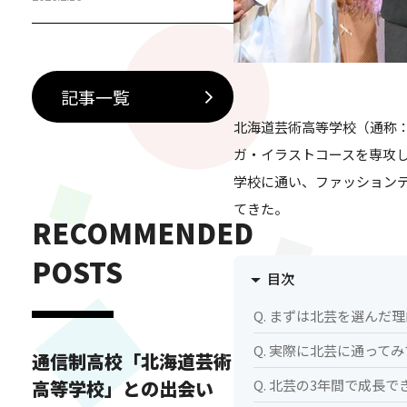
徒インタビュー 中学生・保護者
に伝えたい横浜芸術高等専修学
校ダンス&ボーカルコースの魅力
「芸高グループ」とは 横浜芸術
記事一覧
高等専修学校ダンス&ボーカルコ
北海道芸術高等学校（通称
ースの特別授業とは？ 横浜芸術
ガ・イラストコースを専攻
高等専修学校ダンス&ボーカルコ
学校に通い、ファッション
ースでは、日々の授業に加え
て、…
てきた。
RECOMMENDED
POSTS
目次
Q. まずは北芸を選んだ
Q. 実際に北芸に通って
通信制高校「北海道芸術
高等学校」との出会い
Q. 北芸の3年間で成長