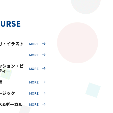
URSE
ガ・イラスト
ッション・ビ
ティー
師
ージック
ス&ボーカル