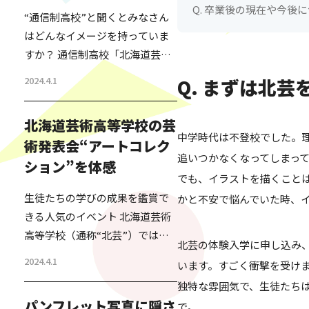
Q. 卒業後の現在や今後
“通信制高校”と聞くとみなさん
はどんなイメージを持っていま
すか？ 通信制高校「北海道芸術
高等学校」通称“北芸”の名前を
2024.4.1
Q. まずは北
私が知ったのは、今からちょう
ど20年くらい前のこと。 北海道
北海道芸術高等学校の芸
で高校の資格が取れる学校の特
中学時代は不登校でした。
術発表会“アートコレク
区ができるということで、その
追いつかなくなってしまっ
ション”を体感
特区を活用して、北海道芸術高
でも、イラストを描くこと
等学校が設立されたばかりの時
生徒たちの学びの成果を鑑賞で
かと不安で悩んでいた時、
だった。 その話を人づてに聞い
きる人気のイベント 北海道芸術
た私は、単に高卒の資格を欲し
高等学校（通称“北芸”）では、
い人が通信制で簡単に資格を取
北芸の体験入学に申し込み
全国に6校あるサテライトキャン
得する仕組みで、日本の過…
2024.4.1
います。すごく衝撃を受け
パスごとに、アートコレクショ
独特な雰囲気で、生徒たち
ンといういわゆる生徒の発表会
パンフレット写真に隠さ
で。 そして、生