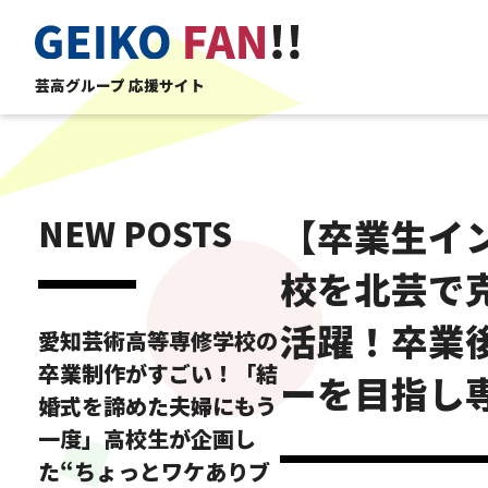
芸高グループ 応援サイト
NEW POSTS
【卒業生イ
校を北芸で
活躍！卒業
愛知芸術高等専修学校の
卒業制作がすごい！「結
ーを目指し
婚式を諦めた夫婦にもう
一度」高校生が企画し
た“ちょっとワケありブ