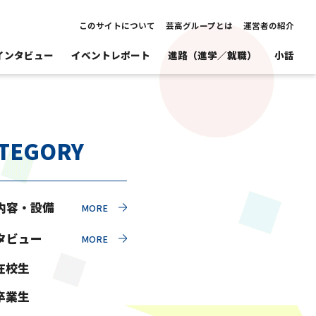
このサイトについて
芸高グループとは
運営者の紹介
インタビュー
イベントレポート
進路（進学／就職）
小話
TEGORY
内容・設備
タビュー
在校生
卒業生