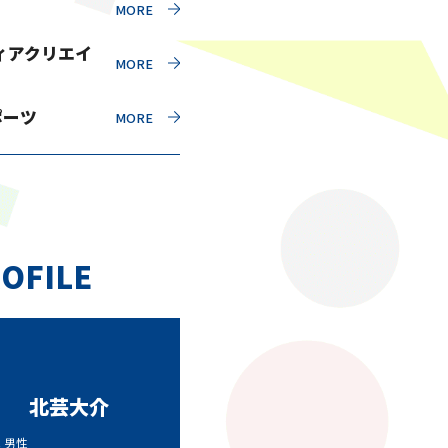
ィアクリエイ
ポーツ
OFILE
北芸大介
代 男性