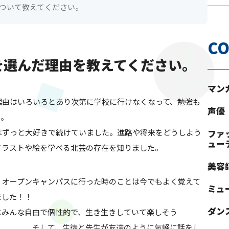
について教えてください。
CO
芸を選んだ理由を教えてください。
マン
理由はいろいろとあり次第に学校に行けなくなって、勉強も
声優
て。
はずっと大好きで続けていました。進路や将来をどうしよう
ファ
ュー
イラストや絵を学べる北芸の存在を知りました。
美容
、オープンキャンパスに行った時のことは今でもよく覚えて
ミュ
ました！！
ダン
はみんな自由で個性的で、生き生きしていて楽しそう
徒と先生が友達のように気軽に話をし