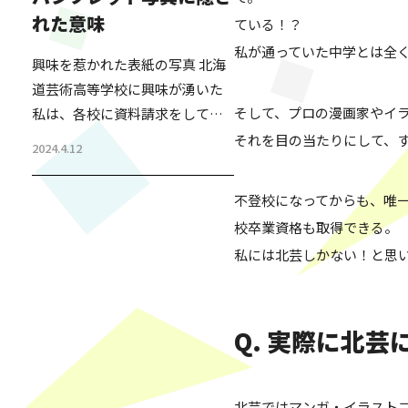
を毎年行っている。 生徒・保護
れた意味
ている！？
者・これから受験を考えている
方・生徒の母校の先生など、幅
私が通っていた中学とは全
興味を惹かれた表紙の写真 北海
広い方が生徒の様子を見に来ら
道芸術高等学校に興味が湧いた
れる発表会である。2,000人ほど
そして、プロの漫画家やイ
私は、各校に資料請求をしてみ
収容できるホールが、毎年満員
た。 すぐに送られてきたパンフ
それを目の当たりにして、
になる人気のイベントだ。 その
2024.4.12
レットをパラパラと見た時、表
発表会の成果を見れば…
紙の写真がとても印象に残っ
不登校になってからも、唯
た。ポーズを取った生徒たち。
校卒業資格も取得できる。
自信を持った前向きな表情に見
私には北芸しかない！と思
受けられる。 また、裏表紙に
は、学校の経営者たちの集合写
真が掲載されていた。足を組ん
Q. 実際に北
でる方もいて、それが少し気に
なったが、パンフレットをひと
通り読み終えた。 後日、職員の
北芸ではマンガ・イラスト