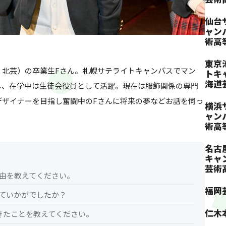
仙台
ャン
術高
東京
：北芸）の卒業生Fさん。札幌サテライトキャンパスでマン
トキ
海道
し、在学中は生徒会役員として活躍。現在は服飾関係の専門
デザイナーを目指し奮闘中のFさんに将来の夢などお話を伺っ
横浜
ャン
術高
名古
キャ
芸術
理由を教えてください。
福岡
みていかがでしたか？
仁木
できたことを教えてください。