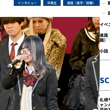
インタビュー
卒業生
進路（進学／就職）
イベ
進路
職）
小話
S
札幌
ャン
芸術