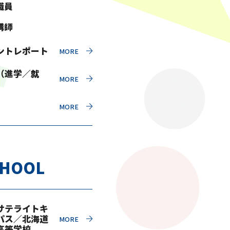
職員
講師
ントレポート
（進学／就
CHOOL
サテライトキ
パス／北海道
高等学校