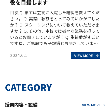
役を目指します
目次 Q. まずは芸高に入職した経緯を教えてくだ
さい。 Q. 実際に教鞭をとってみていかがでした
か？ Q. スクーリングについて教えていただけま
すか？ Q. その他、本校では様々な業務を担って
いるとお聞きしていますが？ Q. 生徒愛がすごい
ですね、ご家庭でも子煩悩とお聞きしています
が？ 北海道芸術高等学校グループ（以下、「芸
2024.6.1
高」と言う）に勤めて8年目のD先生。札幌→福
VIEW MORE
岡でトータル3年間担任として勤…
CATEGORY
授業内容・設備