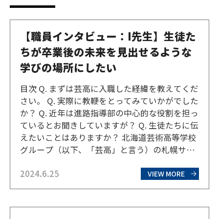
【職員インタビュー：I先生】生徒た
ちが卒業後の未来を見出せるような
学びの場所にしたい
目次 Q. まずは芸高に入職した経緯を教えてくだ
さい。 Q. 実際に教鞭をとってみていかがでした
か？ Q. 近年は進路指導部の中心的な役割を担っ
ているとお聞きしていますが？ Q. 生徒たちに伝
えたいことはありますか？ 北海道芸術高等学校
グループ（以下、「芸高」と言う）の札幌サテ
ライトキャンパスに勤めて7年目のI先生。得意
2024.6.25
な英語を教科に持ち、担任、進路指導にも尽力
VIEW MORE
するI先生にお話を伺ってきた。 Q.…