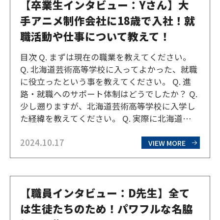
【卒業生インタビュー：Yさん】大
手アニメ制作会社に18歳で入社！就
職活動や仕事について教えて！
目次 Q. まずは現在の職業を教えてください。
Q. 北海道芸術高等学校に入ってよかった、就職
に役立ったという事を教えてください。 Q. 進
路・就職へのサポート体制はどうでしたか？ Q.
少し遡りますが、北海道芸術高等学校に入学し
た経緯を教えてください。 Q. 実際に北海道芸術
高等学校に通ってみていかがでしたか？ Q. 北海
2024.10.17
道芸術高等学校で学び成長したと感じる点はあ
VIEW MORE
りますか？ Q. 現在の仕事内容…
【職員インタビュー：D先生】全て
は生徒たちのため！パワフルな名脇