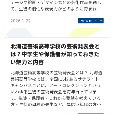
テージや絵画・デザインなどの芸術作品を通し
て、生徒の個性や表現力がどのように育まれて
いるのかを実際に感じることができます。ここ
2026.1.22
では芸術発表会の開催目的や発表内容について
VIEW MORE
紹介します。 芸術発表会の開催目的 北海道芸術
高等学校（芸高グル…
北海道芸術高等学校の芸術発表会と
は？中学生や保護者が知っておきた
い魅力と内容
北海道芸術高等学校の芸術発表会とは？ 北海道
芸術高等学校では、全国に6校あるサテライト
キャンパスごとに、アートコレクションという
いわゆる生徒の芸術発表会を毎年行っていま
す。生徒・保護者・これから受験を考えている
方・生徒の母校の先生など、幅広い年代の方々
が生徒の様子を見に来られる発表会で、北海道