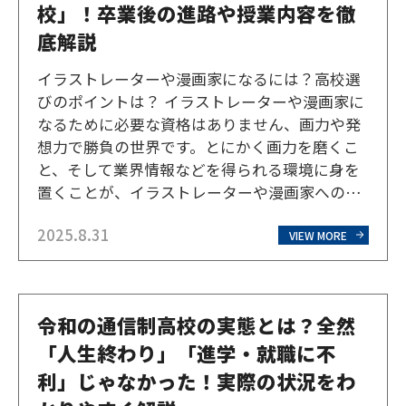
校」！卒業後の進路や授業内容を徹
底解説
イラストレーターや漫画家になるには？高校選
びのポイントは？ イラストレーターや漫画家に
なるために必要な資格はありません、画力や発
想力で勝負の世界です。とにかく画力を磨くこ
と、そして業界情報などを得られる環境に身を
置くことが、イラストレーターや漫画家への近
道です。現在趣味の範囲でイラストを描いてい
2025.8.31
る中学生や高校生なら、高校から専門的にスキ
VIEW MORE
ルや知識を学べば、いち早く実力を伸ばすこと
ができます。 高校か…
令和の通信制高校の実態とは？全然
「人生終わり」「進学・就職に不
利」じゃなかった！実際の状況をわ