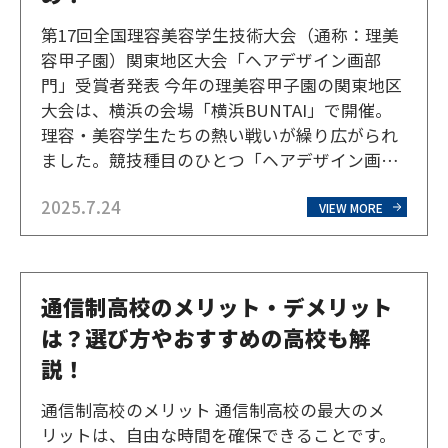
第17回全国理容美容学生技術大会（通称：理美
容甲子園）関東地区大会「ヘアデザイン画部
門」受賞者発表 今年の理美容甲子園の関東地区
大会は、横浜の会場「横浜BUNTAI」で開催。
理容・美容学生たちの熱い戦いが繰り広がられ
ました。競技種目のひとつ「ヘアデザイン画部
門」中学・高校生の部は、横浜芸術高等専修学
2025.7.24
校（通称：横芸）ではこれまで美容師コースの
VIEW MORE
生徒が取り組んでいましたが、今年は美術コー
ス、マンガ・イラ…
通信制高校のメリット・デメリット
は？選び方やおすすめの高校も解
説！
通信制高校のメリット 通信制高校の最大のメ
リットは、自由な時間を確保できることです。