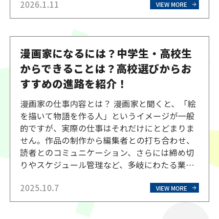
2026.1.11
芸術高等学校の中でも人気のイベントです。北
VIEW MORE
海道芸術高等学校の芸術発表会は、通信制高校
ならではの特徴がありま…
漫画家になるには？中学生・高校生
からできることは？高校選びからお
すすめの進路を紹介！
漫画家の仕事内容とは？ 漫画家と聞くと、「絵
を描いて物語を作る人」というイメージが一般
的ですが、実際の仕事はそれだけにとどまりま
せん。作品の制作から編集者との打ち合わせ、
読者とのコミュニケーション、さらには締め切
りやスケジュール管理など、多岐にわたる業務
があります。ここでは、漫画家の仕事内容を詳
2025.10.7
しく解説していきます。 企画・ストーリー構成
VIEW MORE
漫画を描き始める前に必要なのが、物語の企画
です。どんなテー…