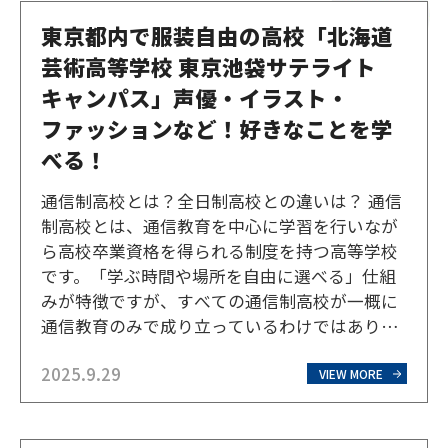
東京都内で服装自由の高校「北海道
芸術高等学校 東京池袋サテライト
キャンパス」声優・イラスト・
ファッションなど！好きなことを学
べる！
通信制高校とは？全日制高校との違いは？ 通信
制高校とは、通信教育を中心に学習を行いなが
ら高校卒業資格を得られる制度を持つ高等学校
です。「学ぶ時間や場所を自由に選べる」仕組
みが特徴ですが、すべての通信制高校が一概に
通信教育のみで成り立っているわけではありま
せん。ここでは、そもそも通信制高校とは何
2025.9.29
か？全日制高校とは何が違うのかを紹介しま
VIEW MORE
す。 通信制高校とは？ 通信制高校は、オンライ
ン授業か対面授業かな…