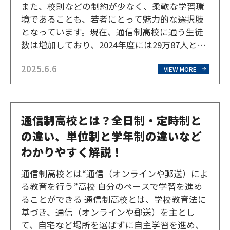
また、校則などの制約が少なく、柔軟な学習環
境であることも、若者にとって魅力的な選択肢
となっています。現在、通信制高校に通う生徒
数は増加しており、2024年度には29万87人とな
り、高校生の約11人に1人が通信制高校に通っ
2025.6.6
ている計算で、これは過去最高人数です。時代
VIEW MORE
に合わせた多様なニーズに対応した学校が増え
ていることも…
通信制高校とは？全日制・定時制と
の違い、単位制と学年制の違いなど
わかりやすく解説！
通信制高校とは“通信（オンラインや郵送）によ
る教育を行う”高校 自分のペースで学習を進め
ることができる 通信制高校とは、学校教育法に
基づき、通信（オンラインや郵送）を主とし
て、自宅など場所を選ばずに自主学習を進め、