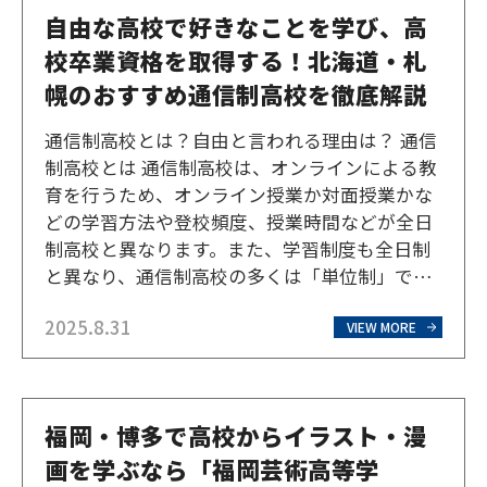
自由な高校で好きなことを学び、高
校卒業資格を取得する！北海道・札
幌のおすすめ通信制高校を徹底解説
通信制高校とは？自由と言われる理由は？ 通信
制高校とは 通信制高校は、オンラインによる教
育を行うため、オンライン授業か対面授業かな
どの学習方法や登校頻度、授業時間などが全日
制高校と異なります。また、学習制度も全日制
と異なり、通信制高校の多くは「単位制」で、3
年間で卒業に必要な単位を修得していきますの
2025.8.31
で、留年などはなく、あせらず自分のペースで
VIEW MORE
取り組むことができます。このように単位の修
得方法は異なりま…
福岡・博多で高校からイラスト・漫
画を学ぶなら「福岡芸術高等学