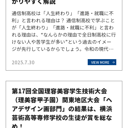
かりやすく解説
通信制高校は「人生終わり」「進路・就職に不
利」と言われる理由は？ 通信制高校で学ぶこと
が「人生終わり」「進路・就職に不利」と言わ
れる理由は、“なんらかの理由で全日制高校に行
けない人や苦学生が多い”という過去のイメー
ジが先行しているからでしょう。令和の現代で
は、オンライン学習の普及などにより、状況は
2025.7.30
大きく変わってきています。マイナスのイメー
VIEW MORE
ジを持つ理由はなぜなのか、また、実際はどう
なのかを一つひとつ…
第17回全国理容美容学生技術大会
（理美容甲子園）関東地区大会「ヘ
アデザイン画部門」の結果は、横浜
芸術高等専修学校の生徒が賞を総な
め！