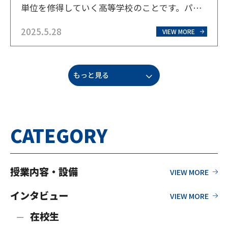
単位を修得していく高等学校のことです。パソ
コンやタブレットなどを使用し、いつでもどこ
2025.5.28
でも自分のペースで学習を進めることができる
VIEW MORE
ため、全日制・定時制とは異なる学習方法と
なっています。 全日…
もっと見る
CATEGORY
授業内容・設備
インタビュー
在校生